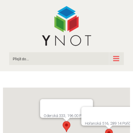
Přeskočit
na
obsah
Přejít do...
Oderská 333, 196 00 Praha 9
Hořanská 516, 289 14 Poříč