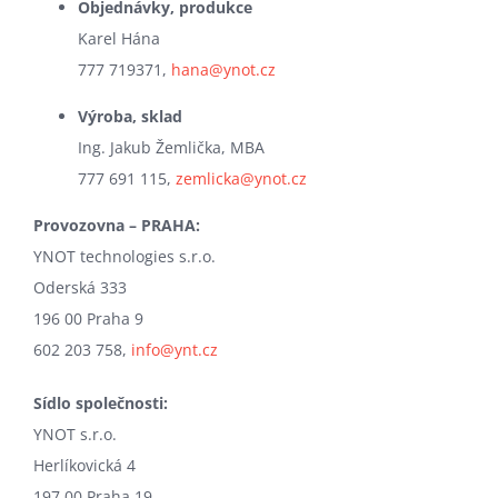
Objednávky, produkce
Karel Hána
777 719371,
hana@ynot.cz
Výroba, sklad
Ing. Jakub Žemlička, MBA
777 691 115,
zemlicka@ynot.cz
Provozovna – PRAHA
:
YNOT technologies s.r.o.
Oderská 333
196 00 Praha 9
602 203 758,
info@ynt.cz
Sídlo společnosti:
YNOT s.r.o.
Herlíkovická 4
197 00 Praha 19